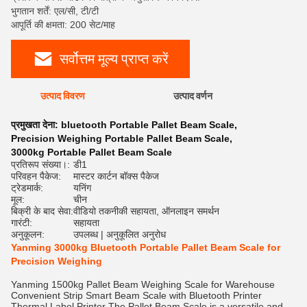
भुगतान शर्तें: एल/सी, टी/टी
आपूर्ति की क्षमता: 200 सेट/माह
सर्वोत्तम मूल्य प्राप्त करें
उत्पाद विवरण
उत्पाद वर्णन
रेट
प्रमुखता देना:
bluetooth Portable Pallet Beam Scale
,
Precision Weighing Portable Pallet Beam Scale
,
3000kg Portable Pallet Beam Scale
प्रतिरूप संख्या।:
डी1
परिवहन पैकेज:
मास्टर कार्टन बॉक्स पैकेज
ट्रेडमार्क:
यनिंग
मूल:
चीन
बिक्री के बाद सेवा:
वीडियो तकनीकी सहायता, ऑनलाइन समर्थन
गारंटी:
सहायता
अनुकूलन:
उपलब्ध | अनुकूलित अनुरोध
Yanming 3000kg Bluetooth Portable Pallet Beam Scale for
Precision Weighing
Yanming 1500kg Pallet Beam Weighing Scale for Warehouse
Convenient Strip Smart Beam Scale with Bluetooth Printer
Thermal Label Printer The Pallet Beam Scale is a versatile and