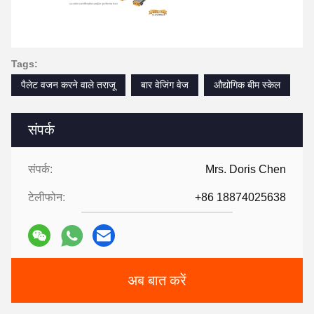
Tags:
पैलेट वजन करने वाले तराजू
बार वेजिंग वेज
औद्योगिक बीम स्केल
संपर्क
संपर्क:
Mrs. Doris Chen
टेलीफोन:
+86 18874025638
अब बात करें