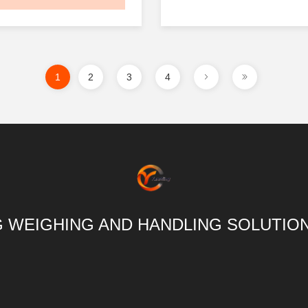
है और अधिकतम क्षमता 1500 किलो
जिससे इसे मोबाइल वेजिंग की आव
अवसरों के लिए बहुत उपयुक्त बना 
परिशुद्धताउच्च परिशुद्धता सेंसर से
केवल 0.1% है, ...
1
2
3
4
 WEIGHING AND HANDLING SOLUTION