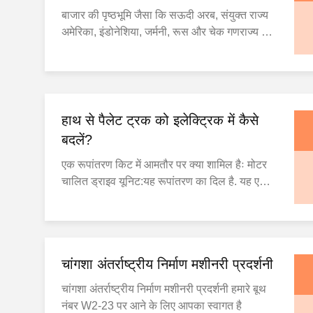
बाजार की पृष्ठभूमि जैसा कि सऊदी अरब, संयुक्त राज्य
अमेरिका, इंडोनेशिया, जर्मनी, रूस और चेक गणराज्य में
वैश्विक रसद केंद्र तेजी से डिजिटलीकरण के लिए बढ़ते
दबाव का सामना करते हैं,पारंपरिक भार ढांचा एक
महत्वपूर्ण बाधा बन गया है.भारी, फिक्स्ड-एरिया वेजब्रिज
इन विविध बाजारों की चुस्त "अंतिम मील" और एलटीए...
हाथ से पैलेट ट्रक को इलेक्ट्रिक में कैसे
बदलें?
एक रूपांतरण किट में आमतौर पर क्या शामिल हैः मोटर
चालित ड्राइव यूनिट:यह रूपांतरण का दिल है. यह एक
कॉम्पैक्ट इकाई है जिसमें एक इलेक्ट्रिक मोटर, एक
ड्राइव व्हील (s), और अक्सर एक छोटा गियरबॉक्स होता
है. यह इकाई आपके मैनुअल पैलेट जैक के मौजूदा फ्रेम से
जुड़ी होती है. बैटरी पैक:आमतौर पर रिचार्जेबल
चांगशा अंतर्राष्ट्रीय निर्माण मशीनरी प्रदर्शनी
लिथियम-...
चांगशा अंतर्राष्ट्रीय निर्माण मशीनरी प्रदर्शनी हमारे बूथ
नंबर W2-23 पर आने के लिए आपका स्वागत है