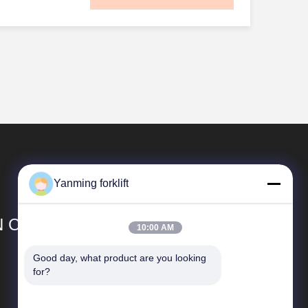
ग्राम तक है,
श्यकता वाले
दिया गया है। उच्च
 लैस, व्यापक त्रुटि
Yanming forklift
 CO.,LTD
10:00 AM
Good day, what product are you looking 
त्वरित सम्पक
for?
कंपनी प्रोफाइल