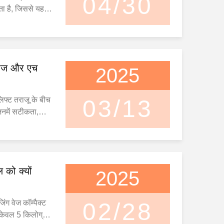
04/30
ता है, जिससे यह
ए एक मूल्यवान
 हैं: 1.एर्गोनोमिक
रॉड हैंडल कम से
ंत्रित उठाने की
ीरीज और एच
2025
फ्ट तराजू के बीच
03/13
 जिनमें सटीकता,
य आदि शामिल हैं।
तुलना है: सटीकता
 तौर पर 1% होती
बंधित है और माल के
ल को क्यों
2025
जिंग वेज कॉम्पैक्ट
02/28
केवल 5 किलोग्राम