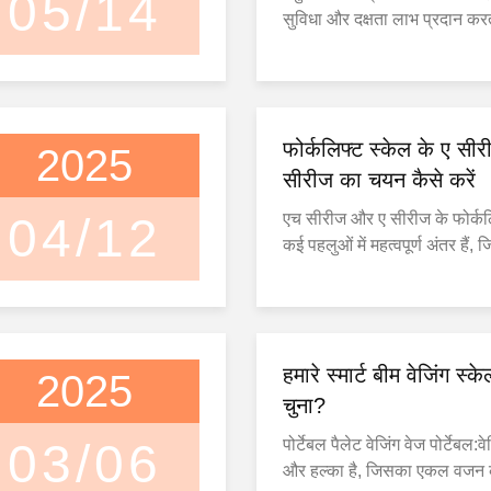
05/14
सुविधा और दक्षता लाभ प्रदान कर
भारी भार उठाने और परिवहन के लि
विशेषता बन जाता है।यहाँ मुख्य लाभ
डिजाइन कम शारीरिक तनाव:पावर 
कम प्रयास के साथ चिकनी और निय
फोर्कलिफ्ट स्केल के ए स
2025
अनुमति देता है, ऑपरेटर ...
सीरीज का चयन कैसे करें
04/12
एच सीरीज और ए सीरीज के फोर्कलि
कई पहलुओं में महत्वपूर्ण अंतर हैं,
स्थापना विधि, लागत, लागू परिदृश्
निम्नलिखित दोनों की एक विशिष्ट 
एक श्रृंखला: समग्र सटीकता आम
है, जो अप्रत्यक्ष भार पद्धति से सं
हमारे स्मार्ट बीम वेजिंग स्के
2025
वजन के आंक...
चुना?
03/06
पोर्टेबल पैलेट वेजिंग वेज पोर्टेबल:वे
और हल्का है, जिसका एकल वजन 