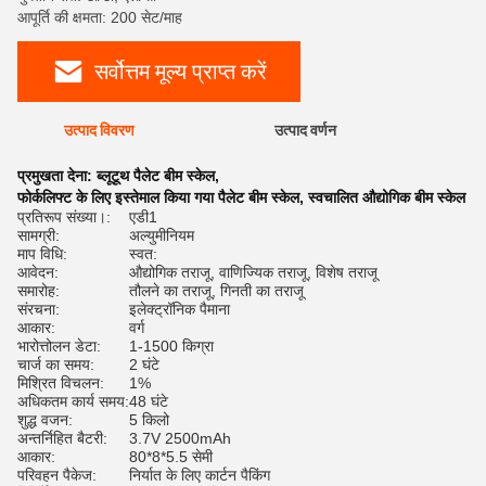
आपूर्ति की क्षमता: 200 सेट/माह
सर्वोत्तम मूल्य प्राप्त करें
उत्पाद विवरण
उत्पाद वर्णन
रेट
प्रमुखता देना:
ब्लूटूथ पैलेट बीम स्केल
,
फोर्कलिफ्ट के लिए इस्तेमाल किया गया पैलेट बीम स्केल
,
स्वचालित औद्योगिक बीम स्केल
प्रतिरूप संख्या।:
एडी1
सामग्री:
अल्युमीनियम
माप विधि:
स्वत:
आवेदन:
औद्योगिक तराजू, वाणिज्यिक तराजू, विशेष तराजू
समारोह:
तौलने का तराजू, गिनती का तराजू
संरचना:
इलेक्ट्रॉनिक पैमाना
आकार:
वर्ग
भारोत्तोलन डेटा:
1-1500 किग्रा
चार्ज का समय:
2 घंटे
मिश्रित विचलन:
1%
अधिकतम कार्य समय:
48 घंटे
शुद्ध वजन:
5 किलो
अन्तर्निहित बैटरी:
3.7V 2500mAh
आकार:
80*8*5.5 सेमी
परिवहन पैकेज:
निर्यात के लिए कार्टन पैकिंग