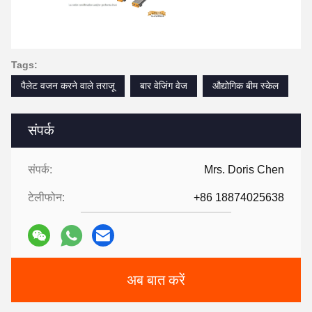
Tags:
पैलेट वजन करने वाले तराजू
बार वेजिंग वेज
औद्योगिक बीम स्केल
संपर्क
संपर्क:
Mrs. Doris Chen
टेलीफोन:
+86 18874025638
अब बात करें