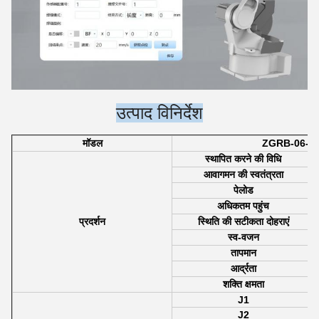
उत्पाद विनिर्देश
मॉडल
ZGRB-06-2
स्थापित करने की विधि
आवागमन की स्वतंत्रता
पेलोड
अधिकतम पहुंच
प्रदर्शन
स्थिति की सटीकता दोहराएं
स्व-वजन
तापमान
आर्द्रता
शक्ति क्षमता
J1
J2