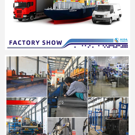
एआईडीए एक उच्च तकनीक उद्यम है जो पेशेवर सामग्री के समाधान प्रदाता के रूप में
अनुसंधान एवं विकास, उत्पादन और सेवा को एकीकृत करता है।
सभी परिदृश्यों के लिए हैंडलिंग उपकरण और लचीली इंट्रालॉजिस्टिक्स प्रणाली।
श्रृंखलाओं सहित उत्पादों की पेशकश करें
इलेक्ट्रिक पैलेट ट्रक, इलेक्ट्रिक स्टैकर और
एक श्रृंखला हैंड पैलेट ट्रक, अर्ध इलेक्ट्रिक
स्टैकर और रिच स्टैकर और अन्य सामग्री हैंडलिंग उपकरण
. व्यापक रूप से रसद और
भंडारण, खुदरा में प्रयोग किया जाता है
और थोक, चिकित्सा, खाद्य, रासायनिक, इलेक्ट्रॉनिक्स, मशीनरी, ऑटोमोबाइल और
अन्य उद्योग।
एआईडीए ने एक सख्त गुणवत्ता आश्वासन प्रणाली स्थापित की है
और
ISO9001,ISO14001,SGS,और CE प्रमाणन पारित किया है
.
यह 40 से अधिक राष्ट्रीय पेटेंटों के साथ एक राष्ट्रीय उच्च तकनीक उद्यम है जिसे "देश
में छोटे विशाल उद्यम" के रूप में दर्जा दिया गया है।
हुनान प्रांत", "उन्नत विनिर्माण और आधुनिक सेवा के एकीकरण के लिए पायलट उद्यमों
का पहला बैच
हुनान प्रांत में उद्योगों","चांगशा शहर में बुद्धिमान विनिर्माण का प्रदर्शन उद्यम"," हुनान
उद्यम
प्रौद्योगिकी केंद्र".