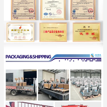
एआईडीए एक उच्च तकनीक उद्यम है जो पेशेवर सामग्री के समाधान प्रदाता के रूप में
अनुसंधान एवं विकास, उत्पादन और सेवा को एकीकृत करता है।
सभी परिदृश्यों के लिए हैंडलिंग उपकरण और लचीली इंट्रालॉजिस्टिक्स प्रणाली।
श्रृंखलाओं सहित उत्पादों की पेशकश करें
इलेक्ट्रिक पैलेट ट्रक, इलेक्ट्रिक स्टैकर और
एक श्रृंखला हैंड पैलेट ट्रक, अर्ध इलेक्ट्रिक
स्टैकर और रिच स्टैकर और अन्य सामग्री हैंडलिंग उपकरण
. व्यापक रूप से रसद और
भंडारण, खुदरा में प्रयोग किया जाता है
और थोक, चिकित्सा, खाद्य, रासायनिक, इलेक्ट्रॉनिक्स, मशीनरी, ऑटोमोबाइल और
अन्य उद्योग।
एआईडीए ने एक सख्त गुणवत्ता आश्वासन प्रणाली स्थापित की है
और
ISO9001,ISO14001,SGS,और CE प्रमाणन पारित किया है
.
यह 40 से अधिक राष्ट्रीय पेटेंटों के साथ एक राष्ट्रीय उच्च तकनीक उद्यम है जिसे "देश
में छोटे विशाल उद्यम" के रूप में दर्जा दिया गया है।
हुनान प्रांत", "उन्नत विनिर्माण और आधुनिक सेवा के एकीकरण के लिए पायलट उद्यमों
का पहला बैच
हुनान प्रांत में उद्योगों","चांगशा शहर में बुद्धिमान विनिर्माण का प्रदर्शन उद्यम"," हुनान
उद्यम