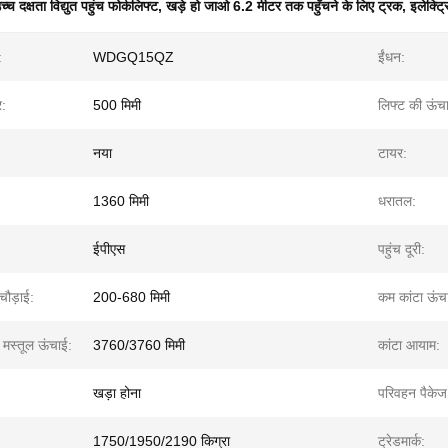
च्च दक्षता विद्युत पहुंच फोर्कलिफ्ट
,
खड़े हो जाओ 6.2 मीटर तक पहुँचने के लिए ट्रक
,
इलेक्ट्
:
WDGQ15QZ
ईंधन:
र:
500 मिमी
लिफ्ट की ऊंच
नया
टायर:
1360 मिमी
धरातल:
ईपीएस
पहुंच दूरी:
 चौड़ाई:
200-680 मिमी
कम कांटा ऊंच
त मस्तूल ऊंचाई:
3760/3760 मिमी
कांटा आयाम:
:
खड़ा होना
परिवहन पैकेज
1750/1950/2190 किग्रा
ट्रेडमार्क: