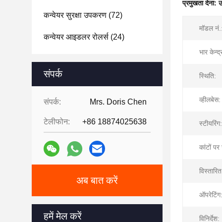
प्रमुखता देना:
उ
कन्वेयर सुरक्षा उपकरण
(72)
मॉडल नं.
कन्वेयर आइडलर रोलर्स
(24)
भार केन्द्
संपर्क
स्थिति:
व्हीलबेस:
संपर्क:
Mrs. Doris Chen
टेलीफोन:
+86 18874025638
स्टीयरिंग:
कांटों पर
विस्तारि
अब बात करें
ऑपरेटिंग
हमें मेल करें
विनिर्देश: