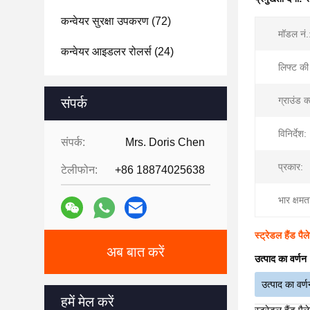
कन्वेयर सुरक्षा उपकरण
(72)
मॉडल नं.
कन्वेयर आइडलर रोलर्स
(24)
लिफ्ट की
ग्राउंड क
संपर्क
विनिर्देश:
संपर्क:
Mrs. Doris Chen
प्रकार:
टेलीफोन:
+86 18874025638
भार क्षमत
स्ट्रेडल हैंड प
अब बात करें
उत्पाद का वर्णन
उत्पाद का वर्ण
हमें मेल करें