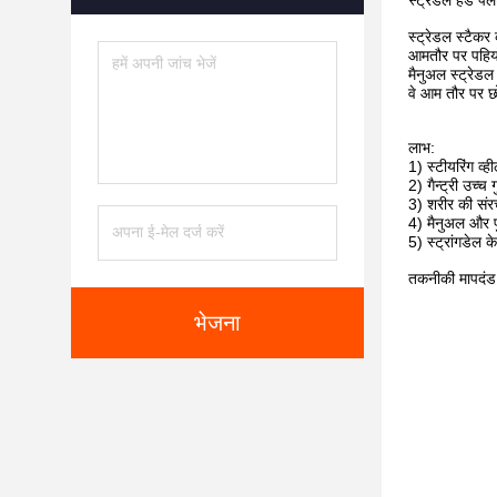
स्ट्रेडल हैंड पै
स्ट्रेडल स्टैकर
आमतौर पर पहियों
मैनुअल स्ट्रेडल
वे आम तौर पर छोट
लाभ:
1) स्टीयरिंग व्
2) गैन्ट्री उच्च
3) शरीर की संर
4) मैनुअल और फ
5) स्ट्रांगडेल क
तकनीकी मापदंड
भेजना