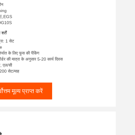
चीन
ming
CE,EGS
WDG10S
र्तें
्रा: 1 सेट
le
िर्यात के लिए फूस की पैकिंग
्डर की मात्रा के अनुसार 5-20 कार्य दिवस
टी, एल/सी
: 200 सेट/माह
्वोत्तम मूल्य प्राप्त करें
ो