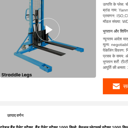
उत्पत्ति के प्लेस: 
ब्रांड नाम: Yan
प्रमाणन: ISO,
मॉडल संख्या: 
भुगतान और शिपिंग श
न्यूनतम आदेश मात
मूल्य: negotiab
पैकेजिंग विवरण: न
प्रसव के समय: ऑर
भुगतान शर्तें: टी/
आपूर्ति की क्षमता
सर
उत्पाद वर्णन
्ट्रेडल हैंड पैलेट स्टैकर
,
हैंड पैलेट स्टैकर 1000 किलो
,
मैनुअल प्लेटफार्म स्टैकर 1000 किल