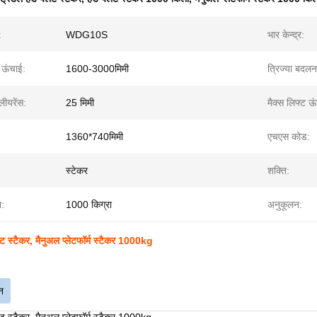
:
WDG10S
भार केन्द्र:
 ऊंचाई:
1600-3000मिमी
त्रिज्या बदलन
्लीयरेंस:
25 मिमी
मैक्स लिफ्ट ऊ
1360*740मिमी
एचएस कोड:
स्टेकर
शक्ति:
ा:
1000 किग्रा
अनुकूलन:
ैलेट स्टैकर, मैनुअल प्लेटफॉर्म स्टैकर 1000kg
न