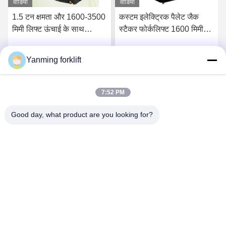
वीडियो
वीडियो
कस्टम इलेक्ट्रिक पैलेट जैक
1500 किग्रा भार क्षमता, 3500
स्टैकर फोर्कलिफ्ट 1600 मिमी
मिमी लिफ्ट ऊंचाई वाला
ऊंचाई पैदल यात्री शक्ति
इलेक्ट्रिक स्टैकर, गोदाम उपकरण
के लिए 0.75kw ड्राइव मोटर के
Yanming forklift
सर्वोत्तम मूल्य प्राप्त करें
सर्वोत्तम मूल्य प्राप्त करें
साथ
7:52 PM
Good day, what product are you looking for?
YANMING WEIGHING AND HANDLING
SOLUTION CO.,LTD
sales@hnyanming.com
86--18874025638
ज़ेनटौ गाँव, चांग्शा शहर, हुनान प्रांत, चीन