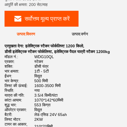
आपूर्ति की क्षमता: 200 सेट/माह
सर्वोत्तम मूल्य प्राप्त करें
उत्पाद विवरण
उत्पाद वर्णन
प्रमुखता देना:
इलेक्ट्रिक स्टैकर फोर्कलिफ्ट 1200 किलो
,
डीसी इलेक्ट्रिक स्टैकर फोर्कलिफ्ट
,
इलेक्ट्रिक पैदल यात्री स्टैकर 1200kg
मॉडल नं.:
WDG10QL
प्रकार:
स्टेकर
शक्ति:
डीसी यंत्र
भार क्षमता:
1टी - 5टी
ईंधन:
विद्युत
भार केन्द्र:
500 मिमी
लिफ्ट की ऊंचाई:
1600-3500 मिमी
स्थिति:
नया
यात्रा की गति:
3.5/4 किमी/घंटा
कांटा आयाम:
1070*142*60मिमी
शुद्ध भार:
553 किग्रा
ऑपरेटर प्रकार:
विद्युत
बैटरी:
लेड-एसिड 24V 65ah
लिफ्ट मोटर:
2KW
टायर का आकार,
210*70मिमी