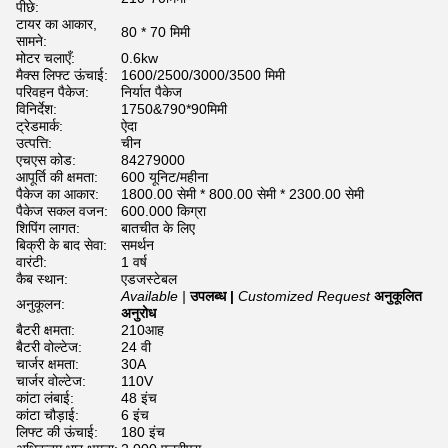
पीछे:
टायर का आकार,
80 * 70 मिमी
सामने:
मोटर चलाएँ:
0.6kw
मैक्स लिफ्ट ऊंचाई:
1600/2500/3000/3500 मिमी
परिवहन पैकेज:
निर्यात पैकेज
विनिर्देश:
1750&790*90मिमी
ट्रेडमार्क:
ऐदा
उत्पत्ति:
चीन
एचएस कोड:
84279000
आपूर्ति की क्षमता:
600 यूनिट/महीना
पैकेज का आकार:
1800.00 सेमी * 800.00 सेमी * 2300.00 सेमी
पैकेज सकल वजन:
600.000 किग्रा
शिपिंग लागत:
बातचीत के लिए
बिक्री के बाद सेवा:
समर्थन
वारंटी:
1 वर्ष
कैब स्थान:
एडजस्टेबल
Available |
उपलब्ध |
Customized Request
अनुकूलित
अनुकूलन:
अनुरोध
बैटरी क्षमता:
210आह
बैटरी वोल्टेज:
24 वी
चार्जर क्षमता:
30A
चार्जर वोल्टेज:
110V
कांटा लंबाई:
48 इंच
कांटा चौड़ाई:
6 इंच
लिफ्ट की ऊंचाई:
180 इंच