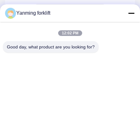
Yanming forklift
12:02 PM
अब बात करें
Good day, what product are you looking for?
हमें मेल करें