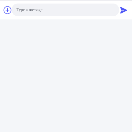
भेजना
इसी तरह के उत्पादों
Photo
Video Call
Audio Call
बैटरी संचालित मोबाइल ट्रक
10 मीटर X 3 मीटर मोबाइल ट्रक
स्केल ओवर ग्राउंड माउंटिंग
स्केल डिजिटल वजन और सौर/
22.5kg लाइटवेट स्टील डिजाइन
बैटरी पावर के साथ