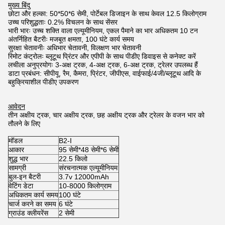
मुख्य बिंदु
छोटा और हल्का: 50*50*6 सेमी, पोर्टेबल डिजाइन के साथ केवल 12.5 किलोग्राम
उच्च परिशुद्धताः 0.2% विचलन के साथ सेंसर
भारी भारः उच्च शक्ति वाला एल्यूमीनियम, एकल पैमाने का भार अधिकतम 10 टन
अंतर्निहित बैटरीः मजबूत क्षमता, 100 घंटे कार्य समय
सुरक्षा चेतावनीः अधिभार चेतावनी, विलक्षण भार चेतावनी
रिमोट कंट्रोलः ब्लूटूथ प्रिंटर और एपीपी के साथ पीडीए डिवाइस से कनेक्ट करें
लचीला अनुप्रयोगः 3-अक्ष ट्रक, 4-अक्ष ट्रक, 6-अक्ष ट्रक, ट्रेलर उपलब्ध हैं
डाटा प्रबंधन: सीपीयू, रैम, कैमरा, प्रिंटर, जीपीएस, वाईफाई/4जी/ब्लूटूथ आदि के
बहुक्रियाशील पीडीए उपकरण
आवेदन
तीन अक्षीय ट्रक, चार अक्षीय ट्रक, छह अक्षीय ट्रक और ट्रेलर के वजन भार को
तौलने के लिए
मॉडल
B2-I
आकार
95 सेमी*48 सेमी*6 सेमी
शुद्ध भार
22.5 किलो
सामग्री
संरचनात्मक एल्यूमीनियम
बुल-इन बैटरी
3.7v 12000mAh
वेटिंग डेटा
10-8000 किलोग्राम
अधिकतम कार्य समय
100 घंटे
चार्ज करने का समय
6 घंटे
ग्राउंड क्लीयरेंस
2 सेमी