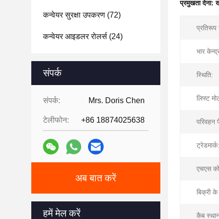
प्रमुखता देना:
ख
कन्वेयर सुरक्षा उपकरण
(72)
प्रतिरूप 
कन्वेयर आइडलर रोलर्स
(24)
भार केन्द्
संपर्क
स्थिति:
लिफ्ट मो
संपर्क:
Mrs. Doris Chen
टेलीफोन:
+86 18874025638
परिवहन प
ट्रेडमार्क
एचएस क
अब बात करें
बिक्री के
हमें मेल करें
कैब स्था