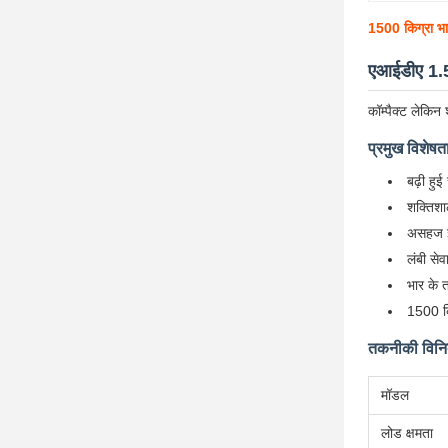
1500 किग्रा भा
एआईडीए 1.5 
कॉम्पैक्ट लेकिन
प्रमुख विशेषता
बढ़ी हुई
शक्तिशा
असहज इल
लंबी सेव
भार के 
1500 कि
तकनीकी विनिर्
मॉडल
लोड क्षमता