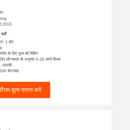
थ
चीन
ming
CE,EGS
र्तें
्रा: 1 सेट
le
िर्यात के लिए फूस की पैकिंग
्डर की मात्रा के अनुसार 5-20 कार्य दिवस
टी, एल/सी
: 200 सेट/माह
्वोत्तम मूल्य प्राप्त करें