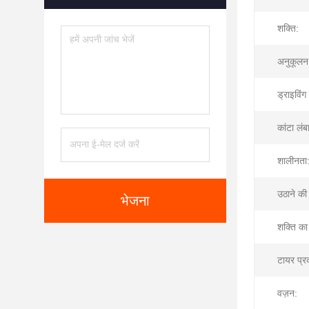
शक्ति:
अनुकूलन
ड्राइविंग
कांटा लंब
शालीनता
उठाने की
भेजना
शक्ति का
टायर प्र
वज़न: