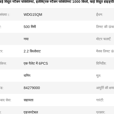
ड़े विद्युत स्टैकर फोर्कलिफ्ट
,
इलेक्ट्रिक स्टैकर फोर्कलिफ्ट 1000 किलो
,
खड़े विद्युत हाइड्र
संख्या।:
WDG15QM
ईंधन:
र:
500 मिमी
लिफ्ट की ऊंच
नया
मोटर चलाएँ:
टर:
2.2 किलोवाट
मैक्स लिफ्ट ऊ
ैकेज:
एक पैलेट में 6PCS
विनिर्देश:
:
यनिंग
मूल:
ोड:
84279000
आपूर्ति की क्षम
 बाद सेवा:
सहायता
गारंटी:
न:
एडजस्टेबल
प्रकार: