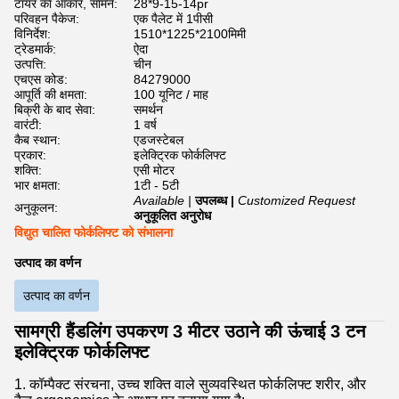
टायर का आकार, सामने:
28*9-15-14pr
परिवहन पैकेज:
एक पैलेट में 1पीसी
विनिर्देश:
1510*1225*2100मिमी
ट्रेडमार्क:
ऐदा
उत्पत्ति:
चीन
एचएस कोड:
84279000
आपूर्ति की क्षमता:
100 यूनिट / माह
बिक्री के बाद सेवा:
समर्थन
वारंटी:
1 वर्ष
कैब स्थान:
एडजस्टेबल
प्रकार:
इलेक्ट्रिक फोर्कलिफ्ट
शक्ति:
एसी मोटर
भार क्षमता:
1टी - 5टी
Available |
उपलब्ध |
Customized Request
अनुकूलन:
अनुकूलित अनुरोध
विद्युत चालित फोर्कलिफ्ट को संभालना
उत्पाद का वर्णन
उत्पाद का वर्णन
सामग्री हैंडलिंग उपकरण 3 मीटर उठाने की ऊंचाई 3 टन
इलेक्ट्रिक फोर्कलिफ्ट
1. कॉम्पैक्ट संरचना, उच्च शक्ति वाले सुव्यवस्थित फोर्कलिफ्ट शरीर, और